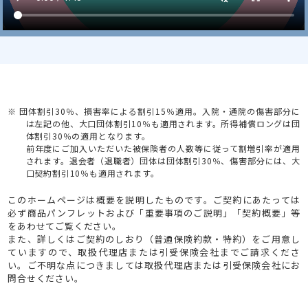
※
団体割引30％、損害率による割引15％適用。入院・通院の傷害部分に
は左記の他、大口団体割引10％も適用されます。所得補償ロングは団
体割引30％の適用となります。
前年度にご加入いただいた被保険者の人数等に従って割増引率が適用
されます。退会者（退職者）団体は団体割引30％、傷害部分には、大
口契約割引10％も適用されます。
このホームページは概要を説明したものです。ご契約にあたっては
必ず商品パンフレットおよび「重要事項のご説明」「契約概要」等
をあわせてご覧ください。
また、詳しくはご契約のしおり（普通保険約款・特約）をご⽤意し
ていますので、取扱代理店または引受保険会社までご請求くださ
い。ご不明な点につきましては取扱代理店または引受保険会社にお
問合せください。